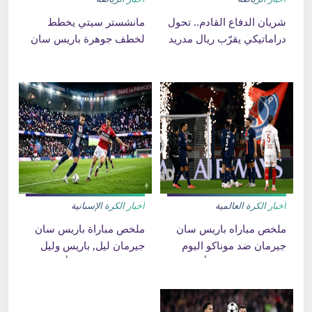
شريان الدفاع القادم.. تحول
مانشستر سيتي يخطط
دراماتيكي يقرّب ريال مدريد
لخطف جوهرة باريس سان
من حسم صفقة ديوماندي
جيرمان في الميركاتو
الصيفي
أخبار الكرة العالمية
أخبار الكرة الإسبانية
ملخص مباراه باريس سان
ملخص مباراة باريس سان
جيرمان ضد موناكو اليوم
جيرمان ليل, باريس وليل
25-2-2026 دوري أبطال
الدوري الفرنسي, أهداف
أوروبا
باريس سان جيرمان اليوم,
نتيجة مباراة باريس 16