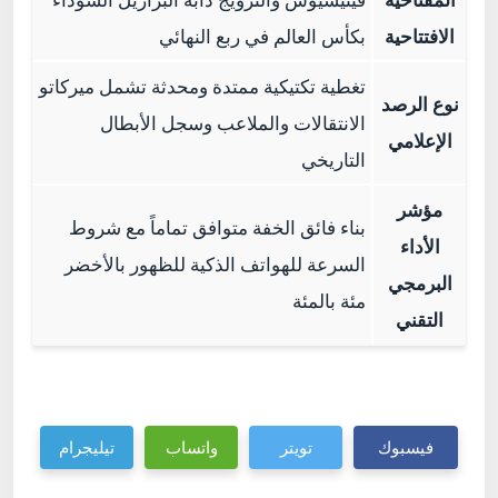
الافتتاحية
بكأس العالم في ربع النهائي
تغطية تكتيكية ممتدة ومحدثة تشمل ميركاتو
نوع الرصد
الانتقالات والملاعب وسجل الأبطال
الإعلامي
التاريخي
مؤشر
بناء فائق الخفة متوافق تماماً مع شروط
الأداء
السرعة للهواتف الذكية للظهور بالأخضر
البرمجي
مئة بالمئة
التقني
فيسبوك
تويتر
واتساب
تيليجرام