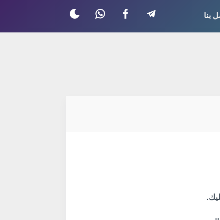
ل بنا
يك.