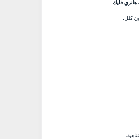
هانزي فليك
.
اهية.