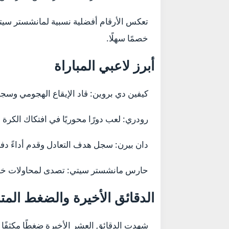
تعكس الأرقام أفضلية نسبية لمانشستر سيتي
خصمًا سهلًا.
أبرز لاعبي المباراة
كيفين دي بروين:
قاد الإيقاع الهجومي وسجل ه
رودري:
لعب دورًا محوريًا في افتكاك الكرة 
دان بيرن:
سجل هدف التعادل وقدم أداءً دفاعي
حارس مانشستر سيتي:
تصدى لمحاولات خطي
الدقائق الأخيرة والضغط المت
شهدت الدقائق العشر الأخيرة ضغطًا مكثفًا