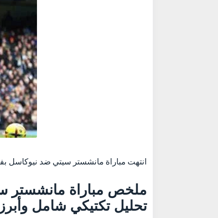
انتهت مباراة مانشستر سيتي ضد نيوكاسل بفوز السيتي 2-1 في ربع نهائي كأس الرابطة 
تحليل تكتيكي شامل وأبرز