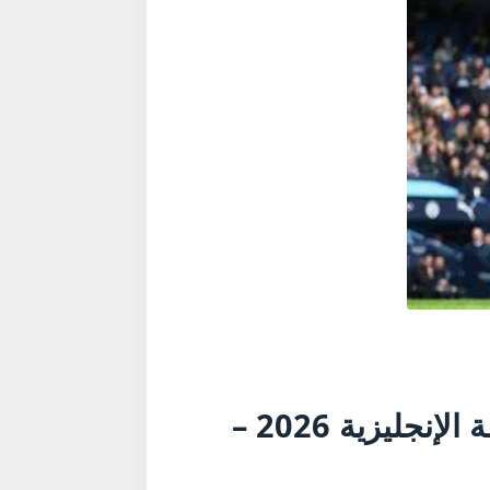
ملخص مباراة مانشستر سيتي ضد نيوكاسل 2-1 في كأس الرابطة الإنجليزية 2026 –