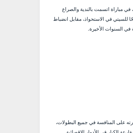
سم مانشستر سيتي مواجهته القوية أمام نيوكاسل بنتيجة 2-1 ضمن منافسات كأس الرابطة الإنجليزية 2026، في مباراة اتسمت بالندية والصراع
ضحًا للسيتي في الاستحواذ، مقابل انضباط
 في السنوات الأخيرة.
رته على المنافسة في جميع البطولات،
عة الكبار في الأدوار الإقصائية.