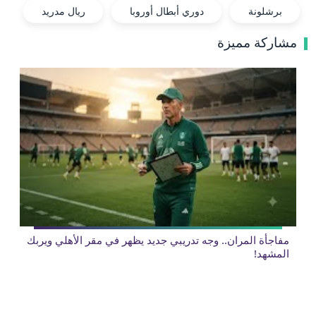
برشلونة
دوري أبطال أوروبا
ريال مدريد
مشاركة مميزة
مفاجأة المران.. وجه تدريبي جديد يظهر في مقر الأهلي ويربك
المشهد!