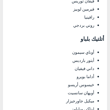
فيفان توريس
فيرمين لوبيز
رافينيا
روني بردجي
أتلتيك بلباو
أوناي سيمون
أيتور بارديس
داني فيفيان
أداما بويرو
خيسوس أريسو
أويهان سانسيت
ميكيل جاورجيزار
إيناكي ويليامز