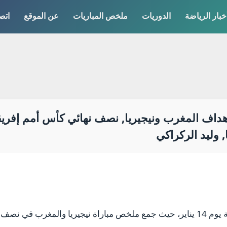
خبار الرياضة
الدوريات
ملخص المباريات
عن الموقع
اتص
 وليد الركراكي
شهدت القارة السمراء ملحمة كروية تاريخية يوم 14 يناير، حيث جمع ملخص مباراة نيجيري