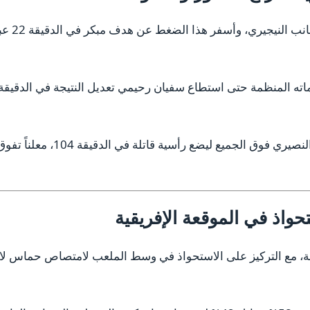
بدأت الم
وفي الشوط الإضافي الأول، ارتقى يو
حواذ في الموقعة الإفريقية
ليد الركراكي على خطة 4-3-3 المرنة، مع التركيز على الاستحواذ في وسط الملعب لامتص