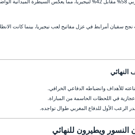
بلغت نسبة الاستحواذ لصالح المنتخب المغربي 58% مقابل 42% لنيجيريا، مما يعكس ا
ث نجح سفيان أمرابط في عزل مفاتيح لعب نيجيريا، بينما كانت الان
 النهائي
عجازية في اللحظات الحاسمة من المباراة.
 الرعب الأول للدفاع المغربي طوال تواجده.
النسور ويطيرون للنهائي