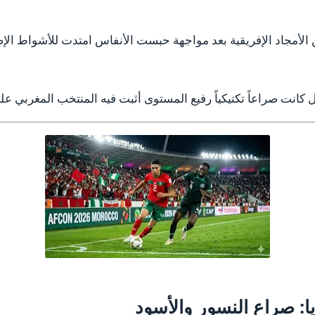
أمجاد الإفريقية بعد مواجهة حبست الأنفاس امتدت للأشواط الإضاف
 كانت صراعاً تكتيكياً رفيع المستوى أثبت فيه المنتخب المغربي علو
ا: صراع النسور والأسود