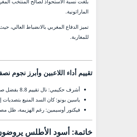
الماراثونية.
تميز الدفاع المغربي بالانضباط العالي، حي
للمغاربة.
تقييم أداء اللاعبين وأبرز نجوم نصف
أشرف حكيمي:
نال تقييم 8.8 بفضل صناعته للأهداف وانضباطه الدفاعي الخرافي.
ياسين بونو:
كان السد المنيع بتصديات إ
فيكتور أوسيمين:
رغم الهزيمة، ظل مصدر
خاتمة: أسود الأطلس يروضون 