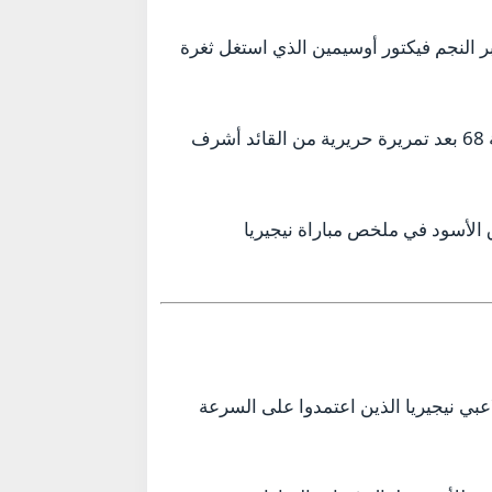
باراة بضغط هجومي مكثف من الجانب النيجيري، وأسفر هذا الضغط عن هدف مبكر في الدقيقة 22 عبر النجم فيكتور أوسيمين الذي استغل ثغرة
لم يستسلم المنتخب المغربي، بل كثف هجماته المنظمة حتى استطاع سفيان رحيمي تعديل النتيجة في الدقيقة 68 بعد تمريرة حريرية من القائد أشرف
سف النصيري فوق الجميع ليضع رأسية قاتلة في الدقيقة 104، معلناً تفوق الأسود في ملخص مباراة نيجيريا
اص حماس لاعبي نيجيريا الذين اعتمدوا على السرعة