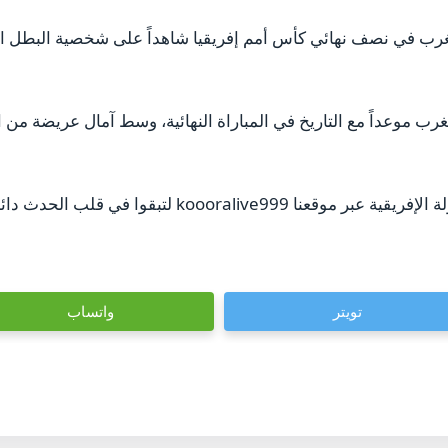
غرب في نصف نهائي كأس أمم إفريقيا شاهداً على شخصية البطل الت
في 14 يناير، يضرب المغرب موعداً مع التاريخ في المباراة النهائية، وسط آمال عر
koooraliv لتبقوا في قلب الحدث دائماً.
تويتر
واتساب